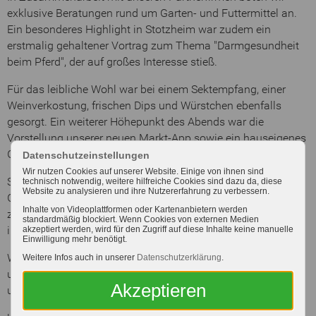
exklusive Beratungen rund um Garten- und Futtermittel an.
Ein besonderes Highlight in Stotzheim war zudem ein
erstmalig gehaltener Vortrag zum Thema "Darmgesundheit
beim Pferd", der auf großes Interesse stieß.
Für das leibliche Wohl war bei einem Sektempfang, einer
Weinverkostung, frischen Dips und Würstchen ebenfalls
gesorgt. Ein weiterer Höhepunkt des Abends war die
Vorstellung unserer neuen Markt-App sowie ein hauseigenes
Gewinnspiel.
Datenschutzeinstellungen
Wir nutzen Cookies auf unserer Website. Einige von ihnen sind
Solche Veranstaltungen sind für uns eine wertvolle
technisch notwendig, weitere hilfreiche Cookies sind dazu da, diese
Website zu analysieren und ihre Nutzererfahrung zu verbessern.
Gelegenheit, unseren treuen Kundinnen und Kunden etwas
Inhalte von Videoplattformen oder Kartenanbietern werden
zurückzugeben und in entspannter Atmosphäre persönlich
standardmäßig blockiert. Wenn Cookies von externen Medien
ins Gespräch zu kommen.
akzeptiert werden, wird für den Zugriff auf diese Inhalte keine manuelle
Einwilligung mehr benötigt.
Wir bedanken uns herzlich bei allen Mitarbeitenden, Kunden
Weitere Infos auch in unserer
Datenschutzerklärung
.
und Partnern für zwei rundum gelungene Abende und freuen
Akzeptieren
uns schon jetzt auf die nächste Veranstaltung!