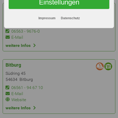
Einstellungen
Badem
Dudeldorfer Straße 59
Impressum
Datenschutz
54657 Badem
06563 - 9676-0
E-Mail
weitere Infos
Bitburg
Südring 45
54634 Bitburg
06561 - 94 67 10
E-Mail
Website
weitere Infos