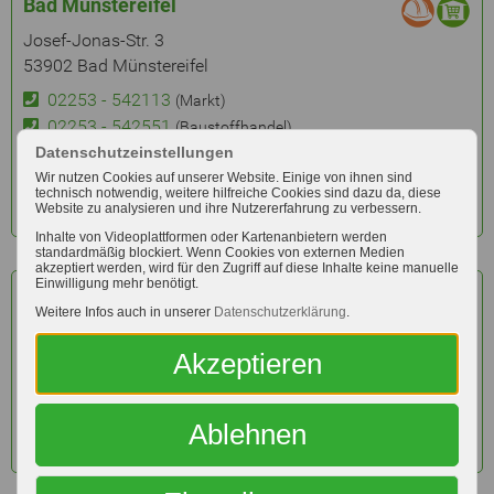
Bad Münstereifel
Josef-Jonas-Str. 3
53902 Bad Münstereifel
02253 - 542113
(Markt)
02253 - 542551
(Baustoffhandel)
E-Mail
Datenschutzeinstellungen
Website
Wir nutzen Cookies auf unserer Website. Einige von ihnen sind
technisch notwendig, weitere hilfreiche Cookies sind dazu da, diese
Website zu analysieren und ihre Nutzererfahrung zu verbessern.
weitere Infos
Inhalte von Videoplattformen oder Kartenanbietern werden
standardmäßig blockiert. Wenn Cookies von externen Medien
akzeptiert werden, wird für den Zugriff auf diese Inhalte keine manuelle
Einwilligung mehr benötigt.
Bad Neuenahr
Weitere Infos auch in unserer
Datenschutzerklärung
.
Heerstraße 3-5
53474 Bad Neuenahr
Akzeptieren
Der Raiffeisen-Markt Bad Neuenahr hat zum Jahresende 2025
dauerhaft geschlossen.
Ablehnen
weitere Infos