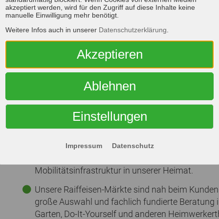
fachlicher Kompetenz und Beratung.
akzeptiert werden, wird für den Zugriff auf diese Inhalte keine
manuelle Einwilligung mehr benötigt.
Für die Erzeugung von hochwertigen Lebensmitteln
Weitere Infos auch in unserer
Datenschutzerklärung
.
Wertschöpfungskette und ein starker, kompetenter
Akzeptieren
der Eifelregion.
Mit unserem Labor sind wir unterstützen wir nac
Landwirtschaft bis zum privaten Garten.
Ablehnen
Wir sind ein erfahrener Berater für unsere handw
Einstellungen
insbesondere rund um die Themen Sanierung, Re
und Landschaftsbau.
Im Energiebereich sorgen wir für die zuverlässige
Impressum
Datenschutz
Heizöl, Pellets, Flüssiggas und neuen Energieträ
Mobilitätsinfrastruktur in unserer Heimat.
Unsere Raiffeisen-Märkte sind nah beim Kunden 
große Auswahl und fachlich fundierte Beratung in
Garten, Do-It-Yourself und anderen Heimwerker