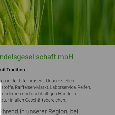
Handelsgesellschaft mbH
t Tradition.
en in der Eifel präsent. Unsere sieben
offe, Raiffeisen-Markt, Laborservice, Reifen,
en modernen und nachhaltigen Handel mit
tur in allen Geschäftsbereichen.
ührend in unserer Region, bei