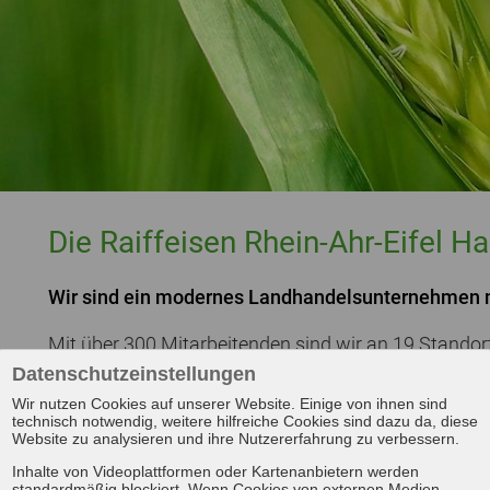
Die Raiffeisen Rhein-Ahr-Eifel 
Wir sind ein modernes Landhandelsunternehmen mi
Mit über 300 Mitarbeitenden sind wir an 19 Standort
Geschäftsbereiche umfassen die Themen Agrar, Baust
Datenschutzeinstellungen
Energiehandel und Tankstellen. Wir stehen für ein
Wir nutzen Cookies auf unserer Website. Einige von ihnen sind
technisch notwendig, weitere hilfreiche Cookies sind dazu da, diese
Verantwortungsbewusstsein für Mensch, Tier und Na
Website zu analysieren und ihre Nutzererfahrung zu verbessern.
Wir sind in allen Geschäftsbereichen f
Inhalte von Videoplattformen oder Kartenanbietern werden
standardmäßig blockiert. Wenn Cookies von externen Medien