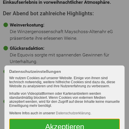
Einkaufserlebnis in vorweihnachtlicher Atmosphäre.
Der Abend bot zahlreiche Highlights:
Weinverkostung:
Die Winzergenossenschaft Mayschoss-Altenahr eG
präsentierte ihre erlesenen Weine.
Glücksradaktion:
Die Equovis sorgte mit spannenden Gewinnen für
Unterhaltung.
Fachberatung:
Datenschutzeinstellungen
Unsere Experten aus den Bereichen Energie, Gartenbau,
Wir nutzen Cookies auf unserer Website. Einige von ihnen sind
technisch notwendig, weitere hilfreiche Cookies sind dazu da, diese
Sanierung und nachhaltiges Bauen standen den
Website zu analysieren und ihre Nutzererfahrung zu verbessern.
Besuchern mit Rat und Tat zur Seite.
Inhalte von Videoplattformen oder Kartenanbietern werden
standardmäßig blockiert. Wenn Cookies von externen Medien
Kulinarisches Angebot:
akzeptiert werden, wird für den Zugriff auf diese Inhalte keine manuelle
Einwilligung mehr benötigt.
Der MMS Humanitas e.V. versorgte die Gäste mit frischen
Weitere Infos auch in unserer
Datenschutzerklärung
.
Waffeln, Würstchen und Glühwein. Durch die
Spendenbereitschaft der Besucher und eine Aufrundung
Akzeptieren
des Raiffeisen-Markts Bitburg kam eine Summe von 500