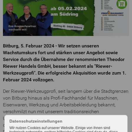
Bitburg, 5. Februar 2024 - Wir setzen unseren
Wachstumskurs fort und stärken unser Angebot sowie
Service durch die Übernahme der renommierten Theodor
Riewer Handels GmbH, besser bekannt als "Riewer-
Werkzeugprofi". Die erfolgreiche Akquisition wurde zum 1.
Februar 2024 vollzogen.
Der Riewer-Werkzeugprofi, seit langem über die Stadtgrenzen
von Bitburg hinaus als Profi-Fachhandel für Maschinen,
Eisenwaren, Werkzeug und Arbeitsbekleidung bekannt,
verschmilzt nun mit unserem traditionsreichen
Unternehmen. Dieser strategische Schritt erfolgt im Rahmen
Datenschutzeinstellungen
der fortlaufenden Bestrebungen unsere
Wir nutzen Cookies auf unserer Website. Einige von ihnen sind
Dienstleistungsqualität und Sortimente zu verbessern und