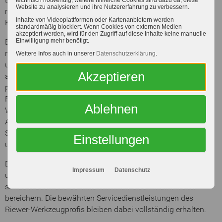
technisch notwendig, weitere hilfreiche Cookies sind dazu da, diese
Website zu analysieren und ihre Nutzererfahrung zu verbessern.
maßgeschneiderte Lösungen für die Bedürfnisse unserer
Inhalte von Videoplattformen oder Kartenanbietern werden
Kunden anzubieten.
standardmäßig blockiert. Wenn Cookies von externen Medien
akzeptiert werden, wird für den Zugriff auf diese Inhalte keine manuelle
Bereits im vorletzten Jahr eröffneten wir erfolgreich einen
Einwilligung mehr benötigt.
neuen Raiffeisen-Markt am "Südring" in Bitburg, der
Weitere Infos auch in unserer
Datenschutzerklärung
.
umfassend die Bereiche „Alles rund um Tier und Garten“
Akzeptieren
abdeckt und zusätzlich die komplette Bandbreite eines
professionellen Baumarktes führt. Dies umfasst
Freizeitbekleidung, Arbeitsbekleidung, Maschinen,
Ablehnen
Werkzeuge, Eisenwaren, Elektrozubehör, Haushaltswaren,
Auto- und Fahrradzubehör, Bodenbeläge, Sanitärkeramik,
Sanitärausstattung, Fliesen, Fliesenchemie, Laminat, Holz
Einstellungen
und vieles mehr.
Die Übernahme des Riewer-Werkzeugprofis wird nicht nur
Impressum
Datenschutz
unsere bestehenden Kompetenzen sinnvoll ergänzen,
sondern auch das Sortiment im Raiffeisen-Markt weiter
bereichern. Die bewährten Servicedienstleistungen des
Riewer-Werkzeugprofis bleiben dabei vollständig erhalten.