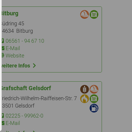
Bitburg
Südring 45
54634 Bitburg
06561 - 94 67 10
E-Mail
Website
weitere Infos
Grafschaft Gelsdorf
Friedrich-Wilhelm-Raiffeisen-Str. 7
53501 Gelsdorf
02225 - 99962-0
E-Mail