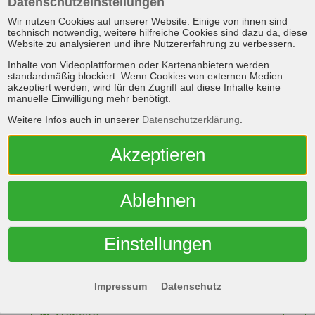
Datenschutzeinstellungen
Wir nutzen Cookies auf unserer Website. Einige von ihnen sind
Badem
technisch notwendig, weitere hilfreiche Cookies sind dazu da, diese
Website zu analysieren und ihre Nutzererfahrung zu verbessern.
Dudeldorfer Straße 59
Inhalte von Videoplattformen oder Kartenanbietern werden
54657 Badem
standardmäßig blockiert. Wenn Cookies von externen Medien
akzeptiert werden, wird für den Zugriff auf diese Inhalte keine
06563 - 9676-0
manuelle Einwilligung mehr benötigt.
E-Mail
Weitere Infos auch in unserer
Datenschutzerklärung
.
weitere Infos
Akzeptieren
Ablehnen
Euskirchen Stotzheim
Im Mühlenfeld 22-28
Einstellungen
53881 Euskirchen
02251 - 9453-0
Impressum
Datenschutz
E-Mail
Website