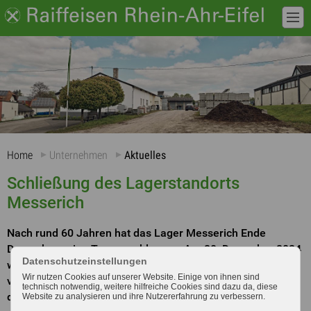
Home
Unternehmen
Aktuelles
Schließung des Lagerstandorts
Messerich
Nach rund 60 Jahren hat das Lager Messerich Ende
Dezember seine Tore geschlossen. Am 28. Dezember 2024
Datenschutzeinstellungen
wurde der Standort mit Kunden und Kollegen feierlich
Wir nutzen Cookies auf unserer Website. Einige von ihnen sind
verabschiedet, um die lange und erfolgreiche Geschichte
technisch notwendig, weitere hilfreiche Cookies sind dazu da, diese
dieses Ortes zu würdigen.
Website zu analysieren und ihre Nutzererfahrung zu verbessern.