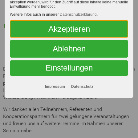
sie Ursachen, Symptome sowie diagnostische Verfahren
akzeptiert werden, wird für den Zugriff auf diese Inhalte keine manuelle
Einwilligung mehr benötigt.
und beantwortete im Anschluss zahlreiche Fragen aus
Weitere Infos auch in unserer
Datenschutzerklärung
.
dem Publikum.
Katja Nelken
von der EQUOVIS GmbH stellte fundierte
Akzeptieren
Informationen zur bedarfsgerechten Fütterung bei
Pferden mit Stoffwechselstörungen vor. Besonderer
Fokus lag auf der praktischen Umsetzung im Stallalltag,
Ablehnen
ergänzt durch aktuelle Erkenntnisse aus der Forschung.
Einstellungen
Beide Abende waren geprägt von regem Austausch zwischen
Referenten, Teilnehmern und Gastgebern. Die durchweg
positive Resonanz unterstreicht den hohen
Impressum
Datenschutz
Informationsbedarf sowie das Interesse an fundierter
Weiterbildung im Bereich Pferdegesundheit.
Wir danken allen Teilnehmern, Referenten und
Kooperationspartnern für zwei gelungene Veranstaltungen
und freuen uns auf weitere Termine im Rahmen unserer
Seminarreihe.