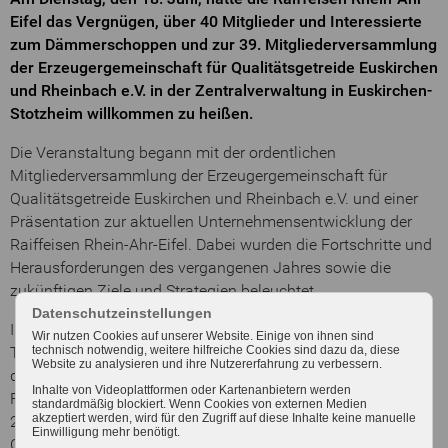
Eifel das Vergnügen, über 40 Mitglieder und Interessierte
zum Dämmerschoppen und zur 39. Mitgliederversammlung
der Erzeugergemeinschaft für Qualitätsgetreide Euskirchen
und Rheinbach e.V. in der Zentralverwaltung in Euskirchen-
Stotzheim willkommen zu heißen.
Die Veranstaltung begann mit der ordentlichen
Mitgliederversammlung der Erzeugergemeinschaft für
Qualitätsgetreide Euskirchen und Rheinbach e.V. und einer
Präsentation zur aktuellen Unternehmensentwicklung der
Raiffeisen Rhein-Ahr-Eifel. Dabei wurden die Fortschritte und
Herausforderungen des vergangenen Jahres sowie die
zukünftigen Ziele und Strategien beleuchtet.
Datenschutzeinstellungen
Im Anschluss fand das Vorerntegespräch statt, bei dem die
Wir nutzen Cookies auf unserer Website. Einige von ihnen sind
Teilnehmer umfassend über die Rahmenbedingungen auf
technisch notwendig, weitere hilfreiche Cookies sind dazu da, diese
Website zu analysieren und ihre Nutzererfahrung zu verbessern.
den Agrar- und Betriebsmittel-Märkten informiert wurden. Im
Inhalte von Videoplattformen oder Kartenanbietern werden
Fokus standen die Märkte für Getreide und Ölsaaten
standardmäßig blockiert. Wenn Cookies von externen Medien
akzeptiert werden, wird für den Zugriff auf diese Inhalte keine manuelle
2024/2025. Es wurden aktuelle Daten präsentiert und die
Einwilligung mehr benötigt.
Chancen und Risiken der kommenden Erntesaison