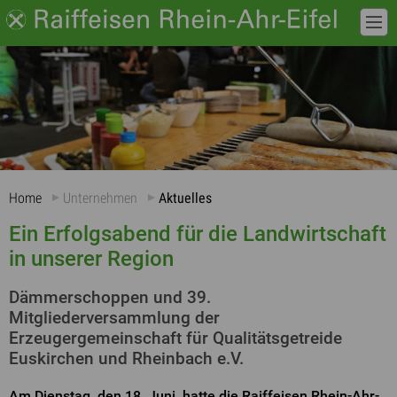
Home
Unternehmen
Aktuelles
Ein Erfolgsabend für die Landwirtschaft
in unserer Region
Dämmerschoppen und 39.
Mitgliederversammlung der
Erzeugergemeinschaft für Qualitätsgetreide
Euskirchen und Rheinbach e.V.
Am Dienstag, den 18. Juni, hatte die Raiffeisen Rhein-Ahr-