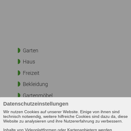
Garten
Haus
Freizeit
Bekleidung
Gartenmöbel
Datenschutzeinstellungen
Elektro
Wir nutzen Cookies auf unserer Website. Einige von ihnen sind
technisch notwendig, weitere hilfreiche Cookies sind dazu da, diese
Sanitär
Website zu analysieren und ihre Nutzererfahrung zu verbessern.
Inhalte von Videoplattformen oder Kartenanbietern werden