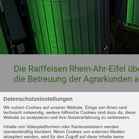
Die Raiffeisen Rhein-Ahr-Eifel
die Betreuung der Agrarkunden a
Die Rahmenbedingungen im Agrarhandel haben sic
Datenschutzeinstellungen
verändert. Effiziente Logistik, verlässliche Waren
Wir nutzen Cookies auf unserer Website. Einige von ihnen sind
Lager- und Umschlagtechnik gewinnen zunehmen
technisch notwendig, weitere hilfreiche Cookies sind dazu da, diese
Website zu analysieren und ihre Nutzererfahrung zu verbessern.
Um auch künftig zukunftsfähige Lösungen für die La
Inhalte von Videoplattformen oder Kartenanbietern werden
können, bündeln wir gemeinsam mit der RWZ-Grupp
standardmäßig blockiert. Wenn Cookies von externen Medien
akzeptiert werden, wird für den Zugriff auf diese Inhalte keine
Verbund.