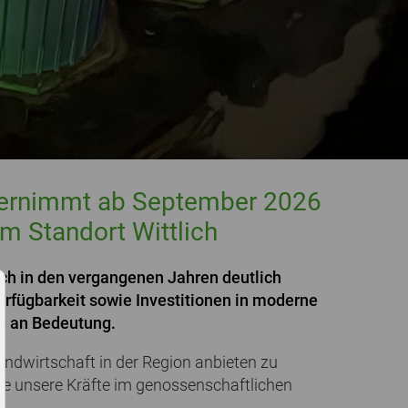
 übernimmt ab September 2026
m Standort Wittlich
h in den vergangenen Jahren deutlich
verfügbarkeit sowie Investitionen in moderne
d an Bedeutung.
ndwirtschaft in der Region anbieten zu
e unsere Kräfte im genossenschaftlichen