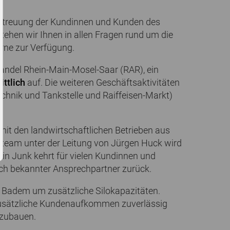
etreuung der Kundinnen und Kunden des
tehen wir Ihnen in allen Fragen rund um die
rne zur Verfügung.
handel Rhein-Main-Mosel-Saar (RAR), ein
ittlich
auf. Die weiteren Geschäftsaktivitäten
hnik und Tankstelle und Raiffeisen-Markt)
it den landwirtschaftlichen Betrieben aus
tteam unter der Leitung von Jürgen Huck wird
tin Junk kehrt für vielen Kundinnen und
ch bekannter Ansprechpartner zurück.
t Badem um zusätzliche Silokapazitäten.
zusätzliche Kundenaufkommen zuverlässig
szubauen.