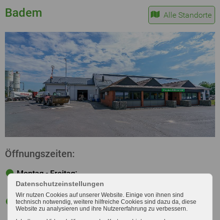
Badem
Alle Standorte
Öffnungszeiten:
Montag - Freitag:
Datenschutzeinstellungen
8:00 - 12:00 und 13:00 - 17:00 Uhr
Wir nutzen Cookies auf unserer Website. Einige von ihnen sind
Samstag:
technisch notwendig, weitere hilfreiche Cookies sind dazu da, diese
Website zu analysieren und ihre Nutzererfahrung zu verbessern.
08:00 - 12:00 Uhr