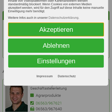
Inhalte von Videoplattformen oder Kartenanbietern werden
standardmäßig blockiert. Wenn Cookies von externen Medien
akzeptiert werden, wird für den Zugriff auf diese Inhalte keine manuelle
Einwilligung mehr benötigt.
Adresse
Weitere Infos auch in unserer
Datenschutzerklärung
.
Dudeldorfer Straße 59
Akzeptieren
54657 Badem
06563 - 9676-0
Ablehnen
E-Mail
Routenplaner
Einstellungen
Ansprechpartner:
Impressum
Datenschutz
Michael Dingels
Geschäftsstellenleitung
Agrarprodukte
06563/967621
06563/967640