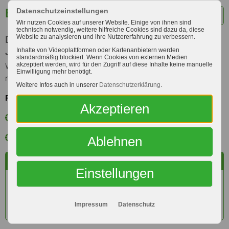
Bad Neuenahr
Datenschutzeinstellungen
Alle Standorte
Wir nutzen Cookies auf unserer Website. Einige von ihnen sind
technisch notwendig, weitere hilfreiche Cookies sind dazu da, diese
Website zu analysieren und ihre Nutzererfahrung zu verbessern.
Der Raiffeisen-Markt Bad Neuenahr hat zum
Jahresende 2025 dauerhaft geschlossen.
Inhalte von Videoplattformen oder Kartenanbietern werden
standardmäßig blockiert. Wenn Cookies von externen Medien
akzeptiert werden, wird für den Zugriff auf diese Inhalte keine manuelle
Wir freuen uns, Dich weiterhin persönlich in unseren
Einwilligung mehr benötigt.
nahegelegenen Raiffeisen-Märkten begrüßen zu dürfen!
Weitere Infos auch in unserer
Datenschutzerklärung
.
Raiffeisen-Märkte in Deiner Nähe:
Akzeptieren
Raiffeisen-Markt Rheinbach
Raiffeisen-Markt Euskirchen-Stotzheim
Ablehnen
Adresse
Einstellungen
Heerstraße 3-5
53474 Bad Neuenahr
Impressum
Datenschutz
Routenplaner