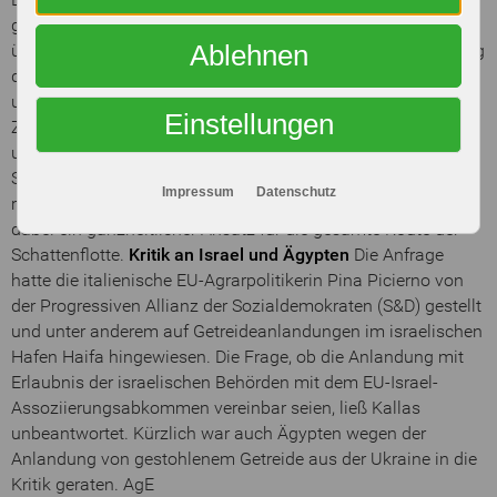
gefährden, bereits unter Sanktionen stehen. Darüber hinaus
Ablehnen
überwache man die wirksame Umsetzung und Durchsetzung
dieser Sanktionen in allen EU-Mitgliedstaaten. Des Weiteren
unterstreicht die Hohe Vertreterin, dass in enger
Einstellungen
Zusammenarbeit mit der Kommission, den Mitgliedstaaten
und weiteren Partnerländern sowie der Internationalen
Seeschifffahrtsorganisation versucht wird, Aktivitäten der
Impressum
Datenschutz
russischen Schattenflotte entgegenzuwirken. Verfolgt werde
dabei ein ganzheitlicher Ansatz für die gesamte Route der
Schattenflotte.
Kritik an Israel und Ägypten
Die Anfrage
hatte die italienische EU-Agrarpolitikerin Pina Picierno von
der Progressiven Allianz der Sozialdemokraten (S&D) gestellt
und unter anderem auf Getreideanlandungen im israelischen
Hafen Haifa hingewiesen. Die Frage, ob die Anlandung mit
Erlaubnis der israelischen Behörden mit dem EU-Israel-
Assoziierungsabkommen vereinbar seien, ließ Kallas
unbeantwortet. Kürzlich war auch Ägypten wegen der
Anlandung von gestohlenem Getreide aus der Ukraine in die
Kritik geraten. AgE