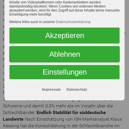
Inhalte von Videoplattformen oder Kartenanbietern werden
Unternehmen Müller Fleisch, das seine Schlachtzahl um
standardmäßig blockiert. Wenn Cookies von externen Medien
akzeptiert werden, wird für den Zugriff auf diese Inhalte keine manuelle
2,9% auf 1,80 Millionen erhöhte und sich nun auf Platz fünf
Einwilligung mehr benötigt.
wiederfindet.
EG Südbayern rückt im Ranking vor
Platz
Weitere Infos auch in unserer
Datenschutzerklärung
.
sechs belegt die EG Südbayern, die im vorangegangenen
Ranking noch auf Platz acht gelandet war. Die EG Südbayern
Akzeptieren
hatte ihre Schlachtzahl 2025 um 14,7% auf 1,65 Millionen
erhöht. Ein Grund war, dass sie ab Sommer 2024 die
Ablehnen
ehemaligen Vion-Standorte in Vilshofen und Landshut für 18
Monate geführt hatte. Die weiteren Plätze nehmen Tummel
mit einer bei 1,60 Millionen Schweinen unveränderten Zahl
Einstellungen
von Schlachtungen sowie das Unternehmen Steinemann ein,
das mit insgesamt 1,30 Millionen Schweinen rund ein
Zehntel mehr Tiere mehr schlachtete als 2024. Willms
Impressum
Datenschutz
Fleisch steigerte die Zahl seiner Schlachtungen um 7,9% auf
1,15 Millionen. Bei Simon-Fleisch gingen 1,13 Millionen
Schweine und damit 3,3% mehr als im Vorjahr über die
Schlachtbänder.
Endlich Stabilität für süddeutsche
Landwirte
Nach Einschätzung von ISN-Marktanalyst Klaus
Kessing hat die Konsolidierung in der Schlachtbranche im